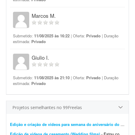
Marcos M.
Submetido:
11/08/2025 às 16:22
| Oferta:
Privado
| Duração
estimada:
Privado
Giulio I.
Submetido:
11/08/2025 às 21:10
| Oferta:
Privado
| Duração
estimada:
Privado
Projetos semelhantes no 99Freelas
Edição e criação de vídeos para semana do aniversário do pastor
-
Edição de vídeos de casamento (Wedding films)
- Estou com muito trabalho e pouco tempo para editar, porque a produtora está crescendo. Preciso de um(a) editor(a) de confiança que entregue a mesma qualidade dos vídeos que j&a...