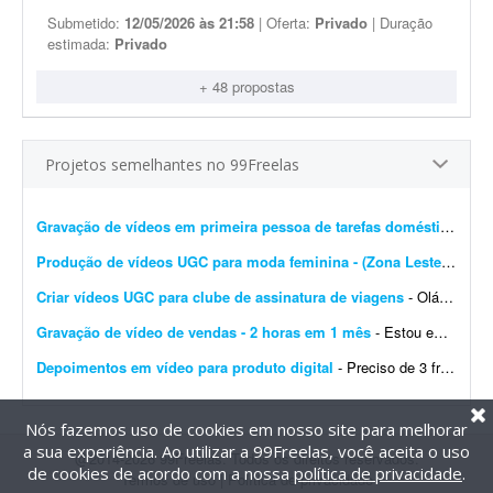
Submetido:
12/05/2026 às 21:58
| Oferta:
Privado
| Duração
estimada:
Privado
+ 48 propostas
Projetos semelhantes no 99Freelas
Gravação de vídeos em primeira pessoa de tarefas domésticas
- Es
Produção de vídeos UGC para moda feminina - (Zona Leste de SP)
Criar vídeos UGC para clube de assinatura de viagens
- Olá! Tudo bem? Somos o Clube Férias Fácil, um clube de benefícios que ajuda as pessoas a viajarem mais por meio de uma assinatura. Os assinantes acumulam pontos todos o...
Gravação de vídeo de vendas - 2 horas em 1 mês
- Estou em busca de uma pessoa para gravar um vídeo de vendas, com carga total de aproximadamente 2 horas de gravação, distribuídas ao longo de 1 mês. O trabalho &ea...
Depoimentos em vídeo para produto digital
- Preciso de 3 freelas - 2 homens e 1 mulher para gravar depoimentos em vídeo (prova social) para produto digital. Depoimentos curtos de 20 a 30 segundos. Precisa ser natural; envio o roteiro....
Nós fazemos uso de cookies em nosso site para melhorar
a sua experiência. Ao utilizar a 99Freelas, você aceita o uso
@2014-2026 99Freelas. Todos os direitos reservados.
de cookies de acordo com a nossa
política de privacidade
.
Termos de uso
|
Política de privacidade