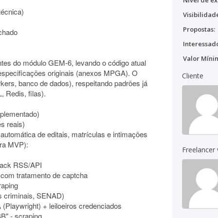
Nível de ex
técnica)
Visibilidad
Propostas:
echado
Interessado
Valor Míni
ntes do módulo GEM-6, levando o código atual
specificações originais (anexos MPGA). O
Cliente
kers, banco de dados), respeitando padrões já
Redis, filas).
mplementado)
s reais)
utomática de editais, matrículas e intimações
ara MVP):
Freelancer
lback RSS/API
g com tratamento de captcha
raping
as criminais, SENAD)
(Playwright) + leiloeiros credenciados
BB" - scraping