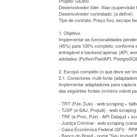
Projeto: GEMS
Desenvolvedor líder: Xiao (supervisão 
Desenvolvedor contratado: (a definir)
Tipo de contrato: Preço fixo, escopo f
1. Objetivo
Implementar as funcionalidades pende
(45%) para 100% completo, conforme e
entregável é backend apenas (API, wor
adotados (Python/FastAPI, PostgreSQL, 
2. Escopo completo (o que deve ser i
2.1. Conectores multi-fonte (adaptadore
Implementar adaptadores para captura a
das seguintes fontes (mínimo viável p
- TRT (PJe, DJe) - web scraping + fal
- TJSP (e-SAJ, Projudi) - web scrapin
- TRF (e-Proc, PJe) - API Datajud + sc
- Justiça Criminal - web scraping (var
- Caixa Econômica Federal (SFI) - RPA 
- Banco do Brasil - portal "Seu Imóvel 