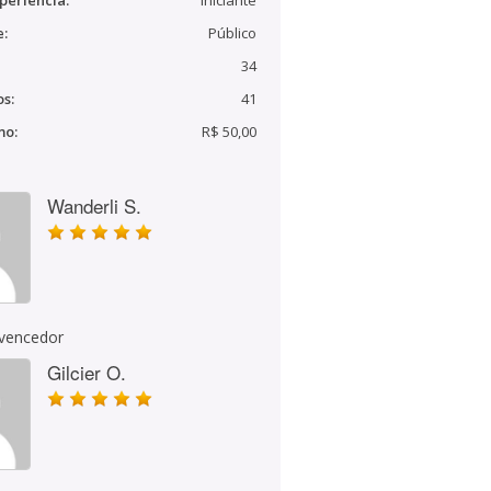
periência:
Iniciante
e:
Público
34
s:
41
mo:
R$ 50,00
Wanderli S.
 vencedor
Gilcier O.