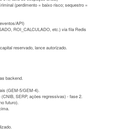
riminal (perdimento = baixo risco; sequestro =
eventos/API)
ADO, ROI_CALCULADO, etc.) via fila Redis
capital reservado, lance autorizado.
enas backend.
uais (GEM-5/GEM-4).
 (CNIB, SERP, ações regressivas) - fase 2.
o futuro).
cima.
lizado.