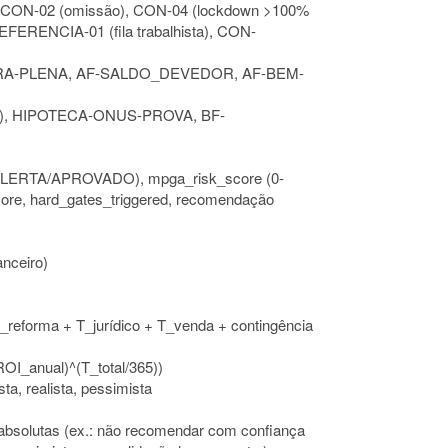
, CON-02 (omissão), CON-04 (lockdown >100%
FERENCIA-01 (fila trabalhista), CON-
NHORA-PLENA, AF-SALDO_DEVEDOR, AF-BEM-
ões), HIPOTECA-ONUS-PROVA, BF-
/ALERTA/APROVADO), mpga_risk_score (0-
core, hard_gates_triggered, recomendação
anceiro)
T_reforma + T_jurídico + T_venda + contingência
ROI_anual)^(T_total/365))
ta, realista, pessimista
 absolutas (ex.: não recomendar com confiança