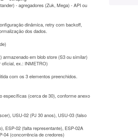
ntander) - agregadores (Zuk, Mega) - API ou
configuração dinâmica, retry com backoff,
normalização dos dados.
ade)
t) armazenado em blob store (S3 ou similar)
 oficial, ex.: INMETRO)
mitida com os 3 elementos preenchidos.
o específicas (cerca de 30), conforme anexo
escer), USU-02 (PJ 30 anos), USU-03 (falso
o), ESP-02 (falta representante), ESP-02A
SP-04 (concorrência de credores)