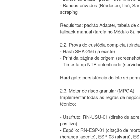
- Bancos privados (Bradesco, Itaú, Sa
scraping
Requisitos: padrão Adapter, tabela de 
fallback manual (tarefa no Módulo 8), 
2.2. Prova de custódia completa (trind
- Hash SHA-256 (já existe)
- Print da página de origem (screensho
- Timestamp NTP autenticado (servidor
Hard gate: persistência do lote só per
2.3. Motor de risco granular (MPGA)
Implementar todas as regras de negóci
técnico:
- Usufruto: RN-USU-01 (direito de acr
positivo)
- Espólio: RN-ESP-01 (citação de mort
(herança jacente), ESP-03 (alvará), E