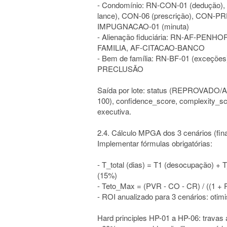
- Condomínio: RN-CON-01 (dedução)
lance), CON-06 (prescrição), CON-PRE
IMPUGNACAO-01 (minuta)
- Alienação fiduciária: RN-AF-PE
FAMILIA, AF-CITACAO-BANCO
- Bem de família: RN-BF-01 (exceç
PRECLUSÃO
Saída por lote: status (REPROVADO
100), confidence_score, complexity_s
executiva.
2.4. Cálculo MPGA dos 3 cenários (fin
Implementar fórmulas obrigatórias:
- T_total (dias) = T1 (desocupação) + 
(15%)
- Teto_Max = (PVR - CO - CR) / ((1 + 
- ROI anualizado para 3 cenários: otimis
Hard principles HP-01 a HP-06: travas