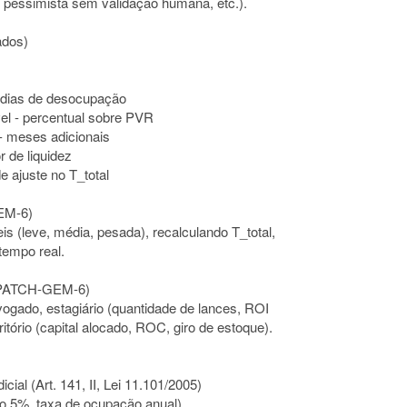
o pessimista sem validação humana, etc.).
ados)
- dias de desocupação
el - percentual sobre PVR
 - meses adicionais
r de liquidez
de ajuste no T_total
EM-6)
is (leve, média, pesada), recalculando T_total,
tempo real.
 (PATCH-GEM-6)
vogado, estagiário (quantidade de lances, ROI
itório (capital alocado, ROC, giro de estoque).
cial (Art. 141, II, Lei 11.101/2005)
o 5%, taxa de ocupação anual)