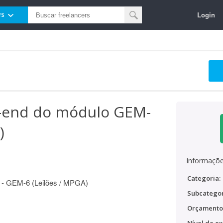
Login
rs
-end do módulo GEM-
)
Informaçõe
Categoria:
 - GEM-6 (Leilões / MPGA)
Subcategor
Orçamento