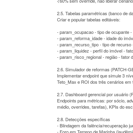
<60% sem override, não liberar cenári
2.5. Tabelas paramétricas (banco de d
Criar e popular tabelas editáveis:
- param_ocupacao - tipo de ocupante 
- param_reforma_idade - idade do imóv
- param_recurso_tipo - tipo de recurso
- param_liquidez - perfil do imóvel - fato
- param_risco_regional - região - fator 
2.6. Simulador de reformas (PATCH-G
Implementar endpoint que simule 3 níve
Teto_Max e ROI dos três cenários em 
2.7. Dashboard gerencial por usuário
Endpoints para métricas: por sócio, ad
médio, overrides, tarefas), KPIs do escr
2.8. Detecções específicas
- Blindagem da falência/recuperação judi
- Foro em Terreno de Marinha (laudêmi