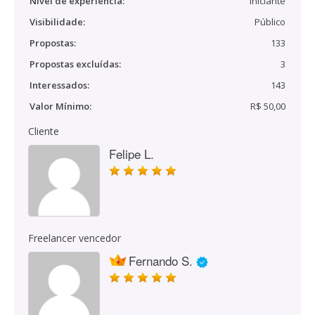
Nível de experiência:
Iniciante
Visibilidade:
Público
Propostas:
133
Propostas excluídas:
3
Interessados:
143
Valor Mínimo:
R$ 50,00
Cliente
Felipe L.
Freelancer vencedor
Fernando S.