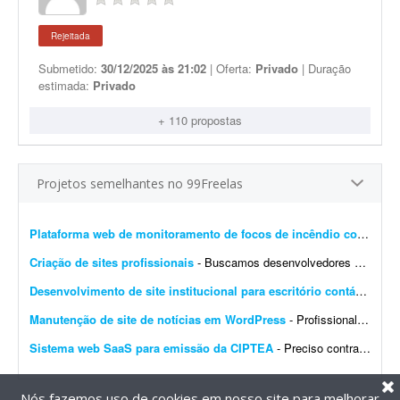
Rejeitada
Submetido:
30/12/2025 às 21:02
| Oferta:
Privado
| Duração
estimada:
Privado
+ 110 propostas
Projetos semelhantes no 99Freelas
Plataforma web de monitoramento de focos de incêndio com mapa interativo
Criação de sites profissionais
- Buscamos desenvolvedores e web designers para parceria recorrente na criação de websites profissionais. Os projetos serão principalmente para pequenas e médias empresas...
Desenvolvimento de site institucional para escritório contábil
- Bus
Manutenção de site de notícias em WordPress
- Profissional para realizar manutenção, configuração de automações, melhoria visual e atualização de site de notícias em WordPress. At...
Sistema web SaaS para emissão da CIPTEA
- Preciso contratar um desenvolvedor ou equipe para criar um sistema web (SaaS multi-tenant) voltado para a emissão digital da CIPTEA (Carteira de Identificação da Pessoa com Tra...
Nós fazemos uso de cookies em nosso site para melhorar