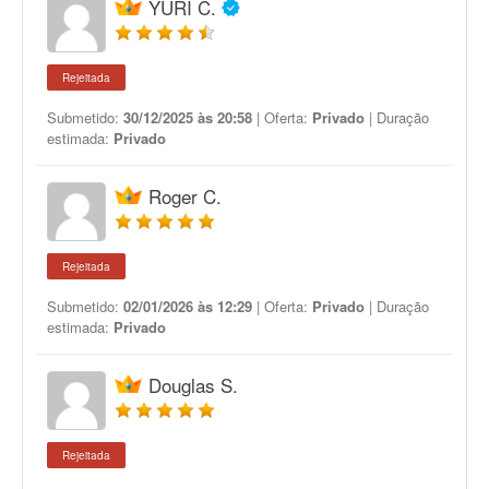
YURI C.
Rejeitada
Submetido:
30/12/2025 às 20:58
| Oferta:
Privado
| Duração
estimada:
Privado
Roger C.
Rejeitada
Submetido:
02/01/2026 às 12:29
| Oferta:
Privado
| Duração
estimada:
Privado
Douglas S.
Rejeitada