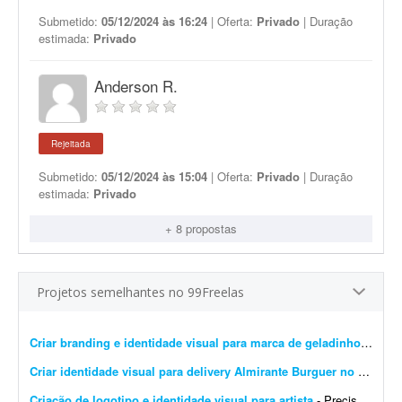
Submetido:
05/12/2024 às 16:24
| Oferta:
Privado
| Duração
estimada:
Privado
Anderson R.
Rejeitada
Submetido:
05/12/2024 às 15:04
| Oferta:
Privado
| Duração
estimada:
Privado
+ 8 propostas
Projetos semelhantes no 99Freelas
Criar branding e identidade visual para marca de geladinhos gourmet
Criar identidade visual para delivery Almirante Burguer no litoral do RS
Criação de logotipo e identidade visual para artista
- Preciso criar uma identidade visual com um logotipo para a artista Brenda Rossetti. O projeto deve ser realizado sem uso de ferramentas de IA, ou seja, totalmente livre de IA.