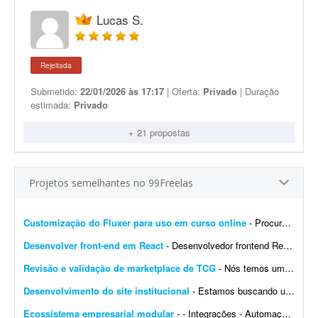
Lucas S.
Rejeitada
Submetido:
22/01/2026 às 17:17
| Oferta:
Privado
| Duração
estimada:
Privado
+ 21 propostas
Projetos semelhantes no 99Freelas
Customização do Fluxer para uso em curso online
- Procuro desenvolvedor para fazer algumas customizações na API do Fluxer (fluxer.app) para uso em um curso online. A ideia é manter praticamente toda a estrutura atual da plata...
Desenvolver front-end em React
- Desenvolvedor frontend React com Tailwind CSS. Experiência na integração de APIs REST e autenticação por token (AWS Cognito é diferencial). O design j&aacut...
Revisão e validação de marketplace de TCG
- Nós temos um site de marketplace de TCG (trading card game) chamado Capital Collectibles e gostaria de um programador front-end e back-end para nos ajudar a revisar a estrutura e validar a p...
Desenvolvimento do site institucional
- Estamos buscando um web designer/desenvolvedor para criar o novo site institucional da BonaFruta Sorvetes. Nossa principal referência de experiência, qualidade visual, navegaç&a...
Ecossistema empresarial modular
- - Integrações - Automações - Configuração de servidor - Criação de ferramentas Exemplo de trabalho: Configuração de VPS, scrap...