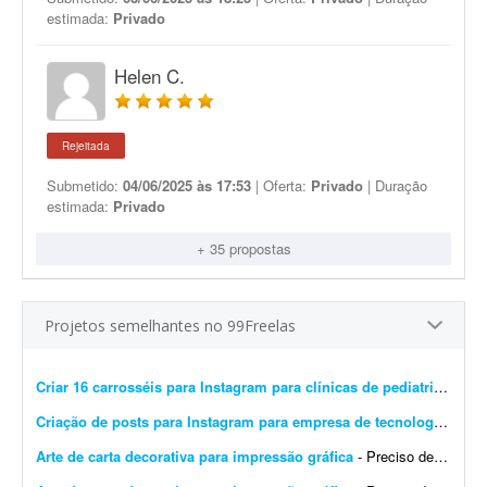
estimada:
Privado
Helen C.
Rejeitada
Submetido:
04/06/2025 às 17:53
| Oferta:
Privado
| Duração
estimada:
Privado
+ 35 propostas
Projetos semelhantes no 99Freelas
Criar 16 carrosséis para Instagram para clínicas de pediatria
- Preci
Criação de posts para Instagram para empresa de tecnologia
- Esto
Arte de carta decorativa para impressão gráfica
- Preciso de um design para imprimir uma carta decorativa na gráfica. A arte deve ser editável em PDF, conforme exigido pela gráfica. Quero unir dois elementos: o lobo ficar&aac...