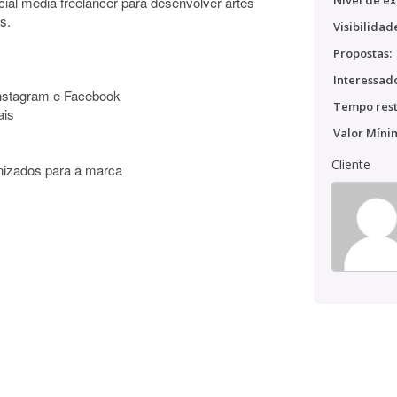
Nível de ex
cial media freelancer para desenvolver artes
s.
Visibilidad
Propostas:
Interessado
Instagram e Facebook
Tempo rest
ais
Valor Míni
Cliente
nizados para a marca