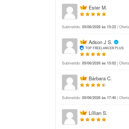
Ester M.
Submetido:
05/06/2026 às 15:22
| Ofert
Adson J S.
TOP FREELANCER PLUS
Submetido:
05/06/2026 às 15:02
| Ofert
Bárbara C.
Submetido:
05/06/2026 às 17:40
| Ofert
Líllian S.