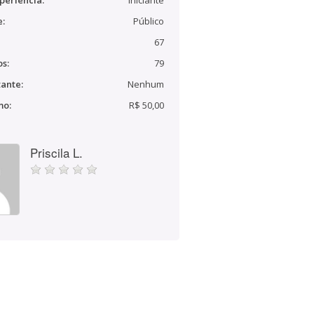
periência:
Iniciante
e:
Público
67
s:
79
ante:
Nenhum
mo:
R$ 50,00
Priscila L.