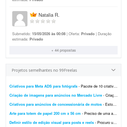
Natalia R.
Submetido:
15/05/2026 às 00:08
| Oferta:
Privado
| Duração
estimada:
Privado
+ 44 propostas
Projetos semelhantes no 99Freelas
Criativos para Meta ADS para fotógrafa
- Pacote de 10 criativos que convertem para Meta Ads. Os criativos serão feitos para uma fotógrafa. Nada contra quem usa IA para fazer os criativos. Mas se você só trabalh...
Criação de imagens para anúncios no Mercado Livre
- Criação de imagens para anunciar produtos no Mercado Livre. Serão anunciados 30 produtos. Para cada produto, gerar: - 4 fotos do produto - 1 foto contextual com o fundo relaci...
Criativos para anúncios de concessionária de motos
- Estou procurando um designer para desenvolver um modelo de criativo no Canva (preferencialmente) para anúncios de motos de uma concessionária/revenda. O objetivo é criar um la...
Arte para totem de papel 200 cm x 56 cm
- Preciso de uma arte para um totem de papel (200 cm x 56 cm). Basicamente replicar esta arte, sem uso de ChatGPT. A arte será destinada à impressão no totem nas dimensõe...
Definir estilo de edição visual para posts e reels
- Procuro um designer criativo para definir um estilo de edição para meus posts e Reels. Já tenho uma ideia das cores e da tipografia que quero utilizar e preciso de algué...