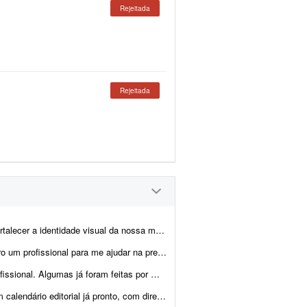
Rejeitada
Rejeitada
possuímos um logotipo e uma identidade visual definida, porém queremos elevar o n...
 artes, montagem dos produtos e criação das imagens para e-commerce e an&uacu...
cisam ser melhoradas. Algumas pretendo manter como est&ati...
, com direcionamento de headlines, subheadlines e ...