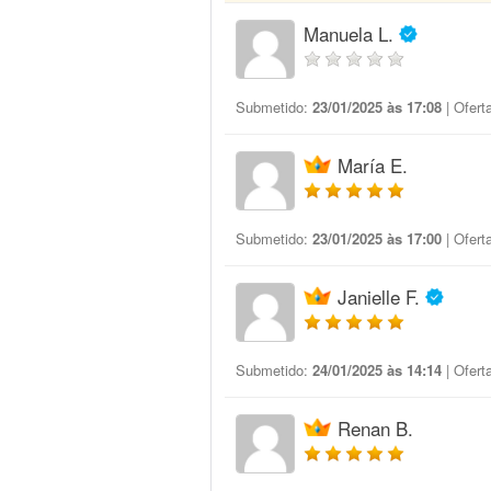
Manuela L.
Submetido:
23/01/2025 às 17:08
| Ofert
María E.
Submetido:
23/01/2025 às 17:00
| Ofert
Janielle F.
Submetido:
24/01/2025 às 14:14
| Ofert
Renan B.