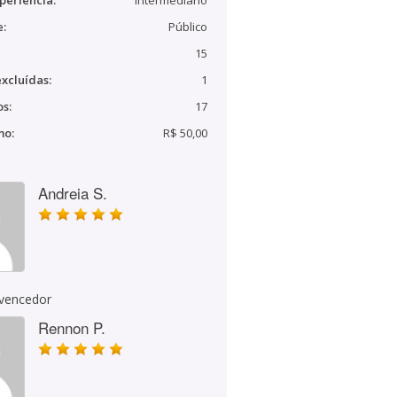
periência:
Intermediário
e:
Público
15
xcluídas:
1
s:
17
mo:
R$ 50,00
Andreia S.
 vencedor
Rennon P.