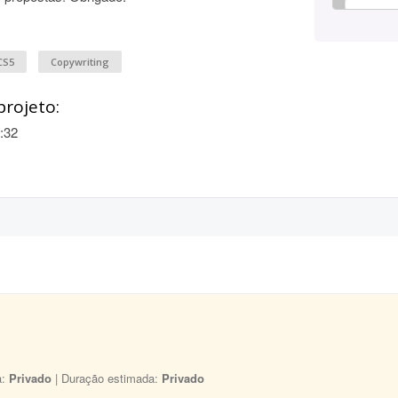
CS5
Copywriting
projeto:
:32
a:
Privado
| Duração estimada:
Privado