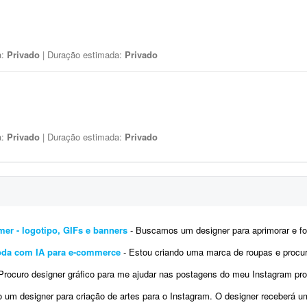
a:
Privado
| Duração estimada:
Privado
a:
Privado
| Duração estimada:
Privado
mer - logotipo, GIFs e banners
- Buscamos um designer para aprimorar e fortalecer a identidade visual da nossa marca gamer. Já 
oda com IA para e-commerce
- Estou criando uma marca de roupas e procuro um profissional para me ajudar na preparação das
ocuro designer gráfico para me ajudar nas postagens do meu Instagram profissional. Algumas já foram feitas por mim, mas pre
 designer para criação de artes para o Instagram. O designer receberá um calendário editorial já pronto