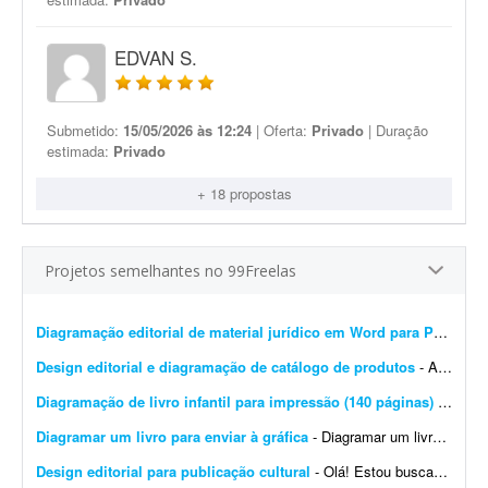
EDVAN S.
Submetido:
15/05/2026 às 12:24
| Oferta:
Privado
| Duração
estimada:
Privado
+ 18 propostas
Projetos semelhantes no 99Freelas
Diagramação editorial de material jurídico em Word para PDF premium
Design editorial e diagramação de catálogo de produtos
- A DistribuiBem, distribuidora de alimentos e produtos premium, está procurando um profissional de design editorial e diagramação para revisar, modernizar e manter nosso cat&aac...
Diagramação de livro infantil para impressão (140 páginas)
- Procuro um diagramador com experiência em livros infantis para diagramar um livro de aproximadamente 140 páginas. O conteúdo e as imagens já estão prontos. Precis...
Diagramar um livro para enviar à gráfica
- Diagramar um livro para enviar à gráfica. 95% do livro é texto. Formato 170x240 mm. (ao alto), compostos por: - 380 páginas impressas a 1/1 cor (preto) em ior 90 grs. -...
Design editorial para publicação cultural
- Olá! Estou buscando um designer editorial ou diagramador para uma publicação cultural do Projeto Maracá, desenvolvido em Guaíra (SP). É importante que o p...