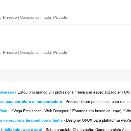
a:
Privado
| Duração estimada:
Privado
a:
Privado
| Duração estimada:
Privado
onversão
- Estou procurando um profissional freelancer especializado em UX/UI e landing pages para desenvolver a experiência e a 
tes para corretora e transportadora
- Preciso de um profissional para recriar a identidade digital (kit) e o site de uma correto
Date
- **Vaga Freelancer - Web Designer** Estamos em busca de um(a) **Web Designer Freelancer** criativo(a) e comprometido(a) para dese
 de recursos terapêuticos infantis
- Designer UI/UX para plataforma web/app de recursos terapêuticos (com direção 
inteligente (web e app)
- Sobre o projeto Observação: Como o projeto é simples, podemos comprar um kit UI/UX que atenda à