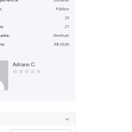
periência:
Iniciante
e:
Público
20
s:
27
ante:
Nenhum
mo:
R$ 50,00
Adriano C.