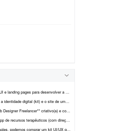
interface completas do meu site. O objetivo é criar uma presen&cc...
ra. Também haverá demanda para criar o site de uma transportadora. Ambos já est&atild...
nvolver layouts modernos e funcionais para projetos web. Projeto pa...
visual de "jogos" interativos) Descrição: Estou desenvolvendo uma platafor...
 maioria das finalidades. Projeto Estamos desenvolvendo uma plataforma ...