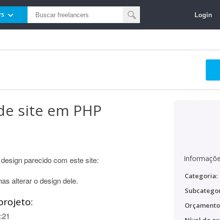
Login
rs
de site em PHP
Informaçõe
esign parecido com este site:
Categoria:
as alterar o design dele.
Subcategor
projeto:
Orçamento
:21