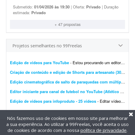
Submetido:
01/04/2026 às 19:30
| Oferta:
Privado
| Duração
estimada:
Privado
+ 47 propostas
Projetos semelhantes no 99Freelas
Edição de vídeos para YouTube
- Estou procurando um editor de vídeo para editar vídeos longos para YouTube. A edição não precisa ser muito sofisticada. Procuro algo simples, dinâmico e ag...
Criação de conteúdo e edição de Shorts para artesanato (30 vídeos/mês)
Edição cinematográfica de salto de paraquedas com múltiplas câmeras
Editor iniciante para canal de futebol no YouTube (Atlético Mineiro)
Edição de vídeos para infoproduto - 25 vídeos
- Editar vídeos para o meu infoproduto/curso online. Deve saber manusear os principais editores de vídeo. - Produção e edição de 25 vídeos. - Experi&...
Nós fazemos uso de cookies em nosso site para melhorar
a sua experiência. Ao utilizar a 99Freelas, você aceita o uso
@2014-2026 99Freelas. Todos os direitos reservados.
de cookies de acordo com a nossa
política de privacidade
.
Termos de uso
|
Política de privacidade