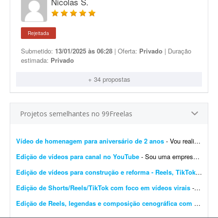
Nicolas S.
Rejeitada
Submetido:
13/01/2025 às 06:28
| Oferta:
Privado
| Duração
estimada:
Privado
+ 34 propostas
Projetos semelhantes no 99Freelas
Vídeo de homenagem para aniversário de 2 anos
- Vou realizar o aniversário do meu filho de 2 anos na próxima sexta-feira. Gostaria de um vídeo animado contando a minha história com minha esposa (namoro e casamento), a...
Edição de vídeos para canal no YouTube
- Sou uma empresa à procura de editor de vídeo para canal no YouTube. Preciso de pessoas disponíveis para fazer esse trabalho para mim, pois não tenho tempo nem disponibil...
Edição de vídeos para construção e reforma - Reels, TikTok e anúncios
Edição de Shorts/Reels/TikTok com foco em vídeos virais
- Olá! Meu nome é Arthur e sou proprietário da Carioca Artesanato, uma marca especializada em peças artesanais feitas com pedras naturais, cristais e resina. Estou procur...
Edição de Reels, legendas e composição cenográfica com identidade da marca