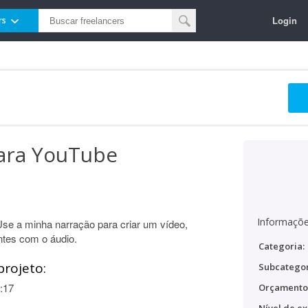
Login
rs
para YouTube
Informaçõe
Use a minha narração para criar um vídeo,
tes com o áudio.
Categoria:
projeto:
Subcategor
:17
Orçamento