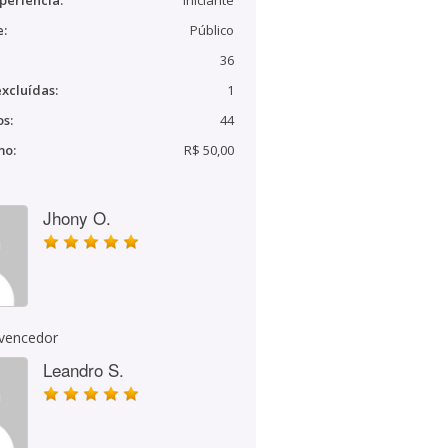
periência:
Iniciante
e:
Público
36
xcluídas:
1
s:
44
mo:
R$ 50,00
Jhony O.
 vencedor
Leandro S.