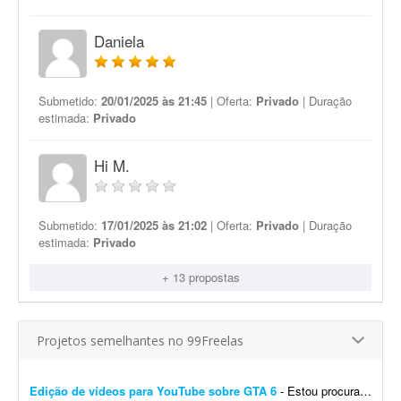
Daniela
Submetido:
20/01/2025 às 21:45
| Oferta:
Privado
| Duração
estimada:
Privado
Hi M.
Submetido:
17/01/2025 às 21:02
| Oferta:
Privado
| Duração
estimada:
Privado
+ 13 propostas
Projetos semelhantes no 99Freelas
Edição de vídeos para YouTube sobre GTA 6
- Estou procurando um editor de vídeo para editar vídeos longos para YouTube, mais especificamente sobre GTA 6. A edição não precisa ser muito sofisticada. Procuro...