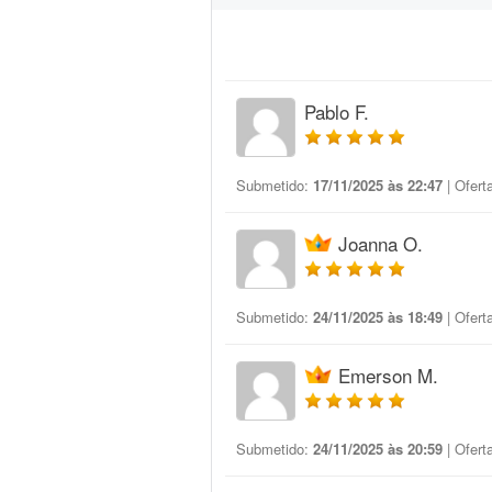
Pablo F.
Submetido:
17/11/2025 às 22:47
| Ofert
Joanna O.
Submetido:
24/11/2025 às 18:49
| Ofert
Emerson M.
Submetido:
24/11/2025 às 20:59
| Ofert