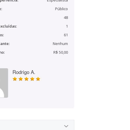
periência:
Especialista
e:
Público
48
xcluídas:
1
s:
61
ante:
Nenhum
mo:
R$ 50,00
Rodrigo A.