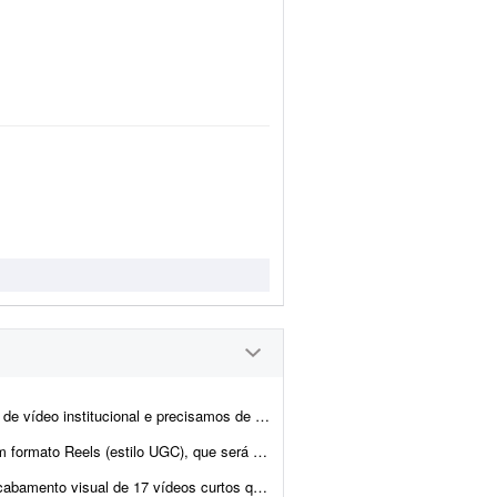
alguém que dê conta de umas 3 frentes: - Trechos feitos com IA ...
á utilizado como anúncio patrocinado no Instagram. O ...
zados na montagem de criativos para redes sociais. O material está organizado...