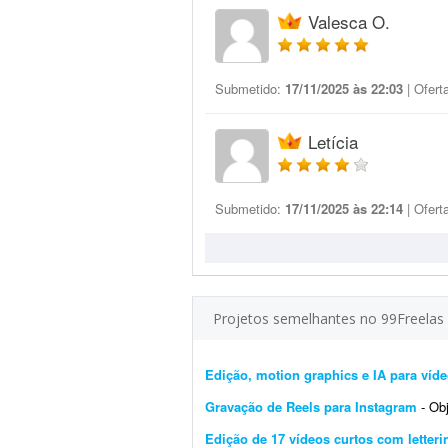
Valesca O.
Submetido:
17/11/2025 às 22:03
| Ofert
Letícia
Submetido:
17/11/2025 às 22:14
| Ofert
Projetos semelhantes no 99Freelas
Edição, motion graphics e IA para víde
Gravação de Reels para Instagram
- Obje
Edição de 17 vídeos curtos com letter