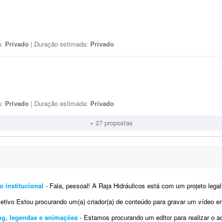
a:
Privado
| Duração estimada:
Privado
a:
Privado
| Duração estimada:
Privado
+ 27 propostas
o institucional
- Fala, pessoal! A Raja Hidráulicos está com um projeto legal de vídeo institucional e precisamos de 
tivo Estou procurando um(a) criador(a) de conteúdo para gravar um vídeo em formato Reels (estilo UGC), que ser
ing, legendas e animações
- Estamos procurando um editor para realizar o acabamento visual de 17 vídeos curtos que serão utili