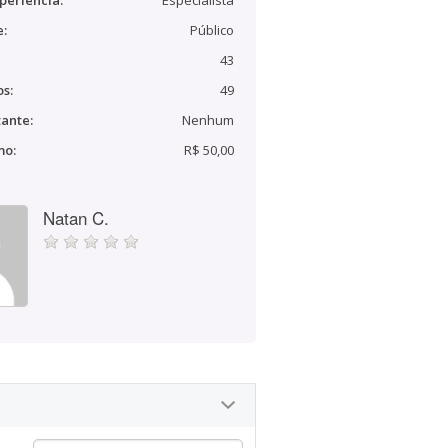
periência:
Especialista
e:
Público
43
s:
49
ante:
Nenhum
mo:
R$ 50,00
Natan C.