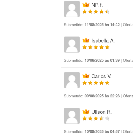
NR f.
Submetido:
11/08/2025 às 14:42
| Ofert
Isabella A.
Submetido:
10/08/2025 às 01:39
| Ofert
Carlos V.
Submetido:
09/08/2025 às 22:28
| Ofert
Uilson R.
Submetido:
10/08/2025 às 04:57
| Ofert