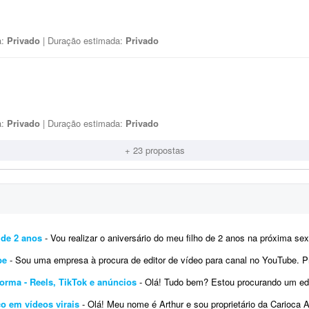
a:
Privado
| Duração estimada:
Privado
a:
Privado
| Duração estimada:
Privado
+ 23 propostas
 de 2 anos
- Vou realizar o aniversário do meu filho de 2 anos na próxima sexta-feira. Gostaria de um vídeo animado cont
be
- Sou uma empresa à procura de editor de vídeo para canal no YouTube. Preciso de pessoas disponíveis para fazer es
orma - Reels, TikTok e anúncios
- Olá! Tudo bem? Estou procurando um editor de vídeo parceiro para criar conteúdos din
co em vídeos virais
- Olá! Meu nome é Arthur e sou proprietário da Carioca Artesanato, uma marca especializada em peças art