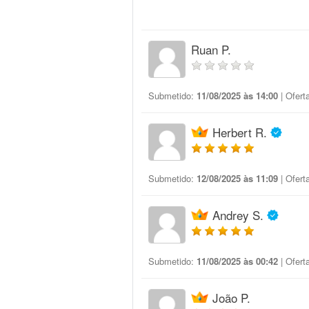
Ruan P.
Submetido:
11/08/2025 às 14:00
| Ofert
Herbert R.
Submetido:
12/08/2025 às 11:09
| Ofert
Andrey S.
Submetido:
11/08/2025 às 00:42
| Ofert
João P.