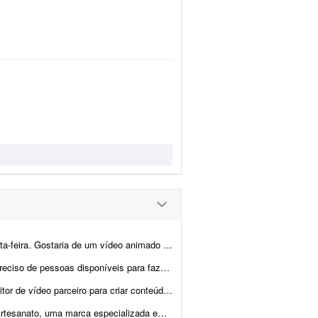
ando a minha história com minha esposa (namoro e casamento), a...
se trabalho para mim, pois não tenho tempo nem disponibil...
âmicos para Instagram (Reels), TikTok, YouTube Shorts e campanhas de anúncios,...
esanais feitas com pedras naturais, cristais e resina. Estou procur...