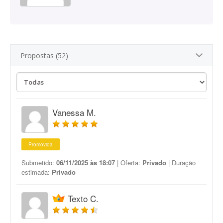
Propostas (52)
Vanessa M.
Promovida
Submetido:
06/11/2025 às 18:07
| Oferta:
Privado
| Duração
estimada:
Privado
Texto C.