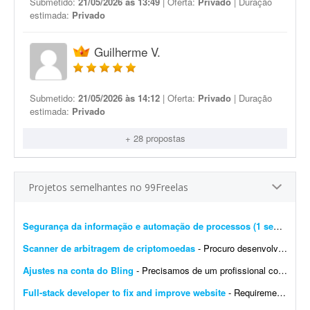
Submetido:
21/05/2026 às 13:49
| Oferta:
Privado
| Duração
estimada:
Privado
Guilherme V.
Submetido:
21/05/2026 às 14:12
| Oferta:
Privado
| Duração
estimada:
Privado
+ 28 propostas
Projetos semelhantes no 99Freelas
Segurança da informação e automação de processos (1 semana)
- 
Scanner de arbitragem de criptomoedas
- Procuro desenvolvedor full stack para criar uma plataforma profissional e scanner de arbitragem de criptomoedas, semelhante às principais soluções internacionais do mercado, po...
Ajustes na conta do Bling
- Precisamos de um profissional com experiência em e-commerce e em configurações no Bling. Atualmente temos a conta de um cliente integrada com loja própria, Mercado Livre,...
Full-stack developer to fix and improve website
- Requirements: - Basic to intermediate full-stack development skills - Experience with front-end and back-end web development - Ability to troubleshoot bugs and make small improvements - Good commu...