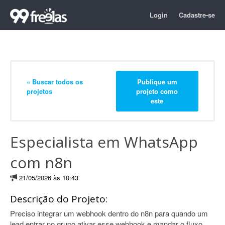
Login
Cadastre-se
« Buscar todos os
Publique um
projetos
projeto como
este
Especialista em WhatsApp
com n8n
21/05/2026 às 10:43
Descrição do Projeto:
Preciso integrar um webhook dentro do n8n para quando um
lead entrar no grupo ativar esse webhook e mandar o fluxo