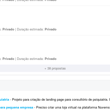
a:
Privado
| Duração estimada:
Privado
a:
Privado
| Duração estimada:
Privado
+ 38 propostas
iatria
- Projeto para criação de landing page para consultório de psiquiatria. Escopo do projeto: Desenvolvimento completo
 para pequena empresa
- Preciso criar uma loja virtual na plataforma Nuvemshop para uma pequena empresa que está começand