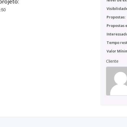
Nível de ex
projeto:
Visibilidad
:50
Propostas:
Propostas e
Interessado
Tempo rest
Valor Míni
Cliente