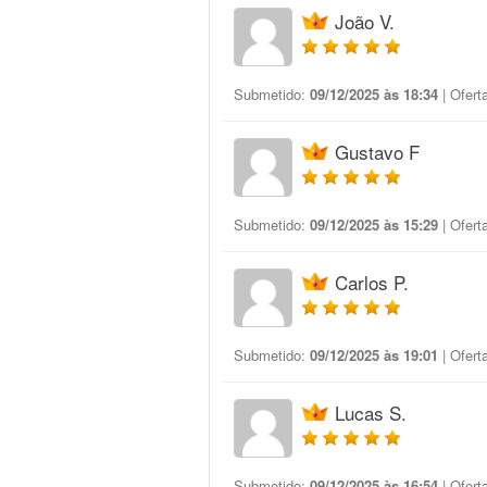
João V.
Submetido:
09/12/2025 às 18:34
| Ofert
Gustavo F
Submetido:
09/12/2025 às 15:29
| Ofert
Carlos P.
Submetido:
09/12/2025 às 19:01
| Ofert
Lucas S.
Submetido:
09/12/2025 às 16:54
| Ofert