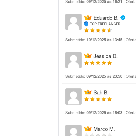
Submetido:
09/12/2025 às 16:21
| Ofert
Eduardo B.
TOP FREELANCER
Submetido:
10/12/2025 às 13:45
| Ofert
Jéssica D.
Submetido:
09/12/2025 às 23:50
| Ofert
Sah B.
Submetido:
09/12/2025 às 16:03
| Ofert
Marco M.