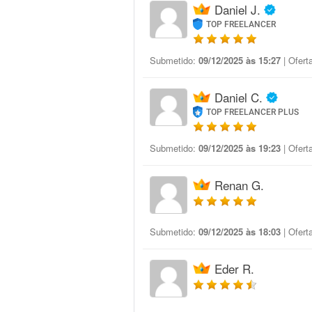
Daniel J.
TOP FREELANCER
Submetido:
09/12/2025 às 15:27
| Ofert
Daniel C.
TOP FREELANCER PLUS
Submetido:
09/12/2025 às 19:23
| Ofert
Renan G.
Submetido:
09/12/2025 às 18:03
| Ofert
Eder R.