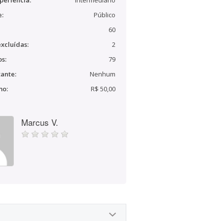
periência:
Intermediário
e:
Público
60
xcluídas:
2
s:
79
ante:
Nenhum
mo:
R$ 50,00
Marcus V.