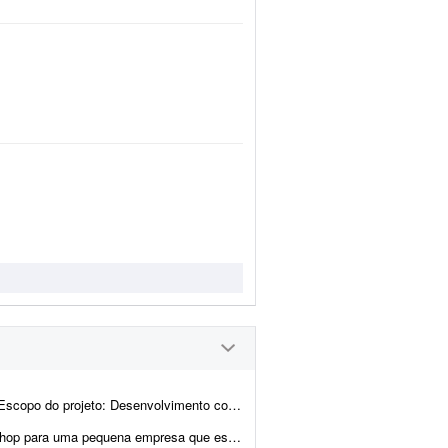
 da landing page. Design moderno, limpo e com foco em convers&...
o a vender online. Escopo desejado: - Configuração da loja na Nuvemsho...