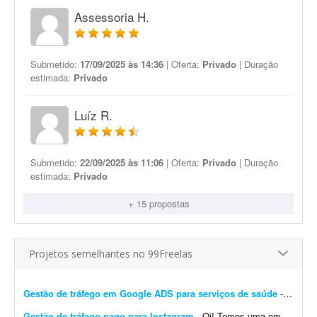
Assessoria H.
Submetido:
17/09/2025 às 14:36
| Oferta:
Privado
| Duração
estimada:
Privado
Luíz R.
Submetido:
22/09/2025 às 11:06
| Oferta:
Privado
| Duração
estimada:
Privado
+ 15 propostas
Projetos semelhantes no 99Freelas
Gestão de tráfego em Google ADS para serviços de saúde
- Preciso de um freelancer com experiência em tráfego no Google Ads para gerenciar uma campanha local voltada a serviços de saúde. No momento o investimento em créd...
Gestão de tráfego pago para Instagram
- Oi! Temos uma empresa de consultoria de marca e conteúdo. Precisamos de uma pessoa que nos ajude a executar tráfego pago no Instagram para nossos clientes. Temos todo o contexto dos ...