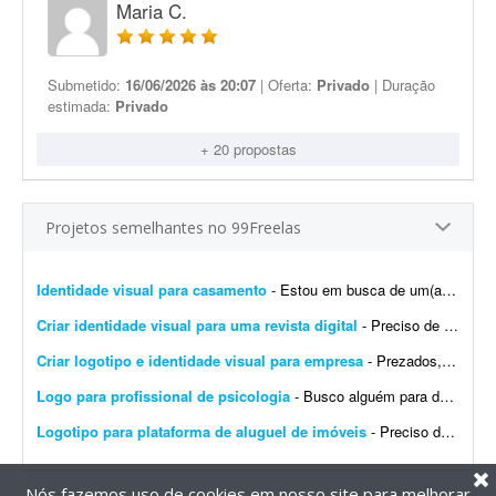
Maria C.
Submetido:
16/06/2026 às 20:07
| Oferta:
Privado
| Duração
estimada:
Privado
+ 20 propostas
Projetos semelhantes no 99Freelas
Identidade visual para casamento
- Estou em busca de um(a) designer para desenvolver a identidade visual para o meu casamento. O estilo será inspirado no universo medieval/encantado; temos como referência O Senhor dos A...
Criar identidade visual para uma revista digital
- Preciso de uma identidade visual para uma revista digital. Logo, destaques, materiais de apoio, como caneca, camisa, todo branding.
Criar logotipo e identidade visual para empresa
- Prezados, tenho uma pessoa em mente para o trabalho e a direcionarei a este projeto. Trata-se da criação de logotipo e identidade visual para a empresa do agronegócio Agromation.
Logo para profissional de psicologia
- Busco alguém para desenvolver uma identidade visual para meu instagram como profissional de psicologia.
Logotipo para plataforma de aluguel de imóveis
- Preciso de um designer para produzir os arquivos finais de um logotipo já 100% definido. Não é um trabalho de criação ou conceito - o logotipo, as cores, a tipogr...
Nós fazemos uso de cookies em nosso site para melhorar