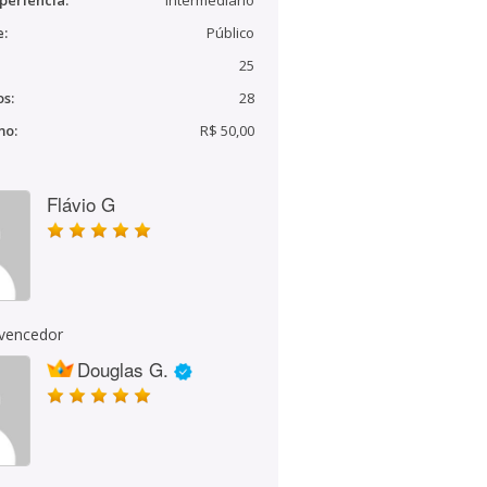
periência:
Intermediário
e:
Público
25
s:
28
mo:
R$ 50,00
Flávio G
 vencedor
Douglas G.