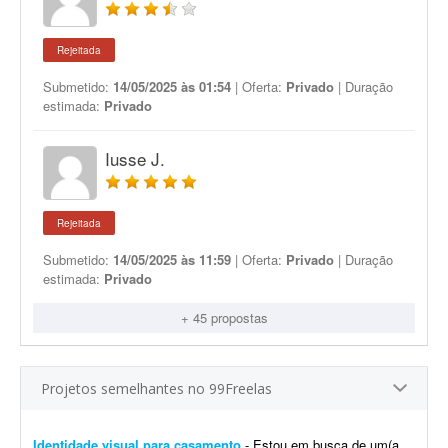
Rejeitada
Submetido:
14/05/2025 às 01:54
| Oferta:
Privado
| Duração
estimada:
Privado
Iusse J.
Rejeitada
Submetido:
14/05/2025 às 11:59
| Oferta:
Privado
| Duração
estimada:
Privado
+ 45 propostas
Projetos semelhantes no 99Freelas
Identidade visual para casamento
- Estou em busca de um(a) designer para desenvolver a identidade visual para o meu casamento. O estilo será inspirado no universo medieval/encantado; temos como referência O Senhor dos A...