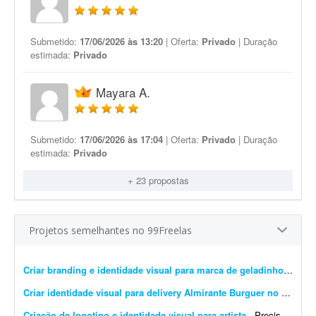
Submetido:
17/06/2026 às 13:20
| Oferta:
Privado
| Duração
estimada:
Privado
Mayara A.
Submetido:
17/06/2026 às 17:04
| Oferta:
Privado
| Duração
estimada:
Privado
+ 23 propostas
Projetos semelhantes no 99Freelas
Criar branding e identidade visual para marca de geladinhos gourmet
Criar identidade visual para delivery Almirante Burguer no litoral do RS
Criação de logotipo e identidade visual para artista
- Preciso criar uma identidade visual com um logotipo para a artista Brenda Rossetti. O projeto deve ser realizado sem uso de ferramentas de IA, ou seja, totalmente livre de IA.