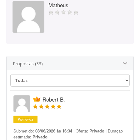
Matheus
Propostas (33)
Robert B.
Promovida
Submetido:
08/06/2026 às 16:34
| Oferta:
Privado
| Duração
estimada:
Privado