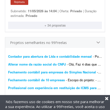
Rejeitada
Submetido:
11/05/2026 às 14:04
| Oferta:
Privado
| Duração
estimada:
Privado
+ 34 propostas
Projetos semelhantes no 99Freelas
Contador para abertura de Ltda e contabilidade mensal
- Português: Procuro um contador ou escritório de contabilidade para uma Ltda em constituição no Rio de Janeiro, com sócio estrangeiro não residente (belga)....
Alterar nome da razão social do CNPJ
- Olá, Faz 4 dias que abri um CNPJ novo no Simples Nacional. Precisei abrir uma conta no TikTok e o CPF aparece com meu nome de casada; por isso houve divergência no nome registrado na ...
Fechamento contábil para empresas do Simples Nacional
- - Fechamento contábil de 30 empresas do Simples Nacional, referente a 2025. - Entrega com contas conciliadas e demonstrativo de composição de contas. - Empresas prestadoras de ...
Fechamento contábil de 10 empresas
- Escopo do projeto: - Fechamento contábil de 10 empresas, período de janeiro a junho. - Entrega com contas conciliadas e composição de contas. - Empresas, majoritariament...
Profissional com experiência em restituição de ICMS para produtor rural
Nós fazemos uso de cookies em nosso site para melhorar
a sua experiência. Ao utilizar a 99Freelas, você aceita o uso
@2014-2026 99Freelas. Todos os direitos reservados.