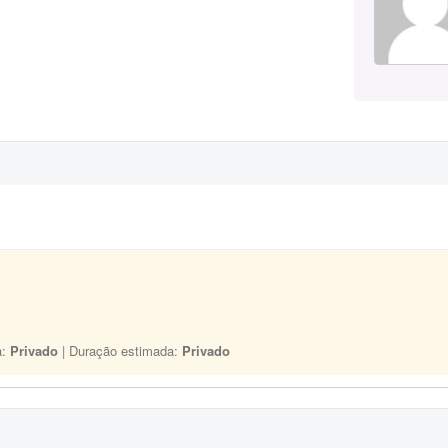
a:
Privado
| Duração estimada:
Privado