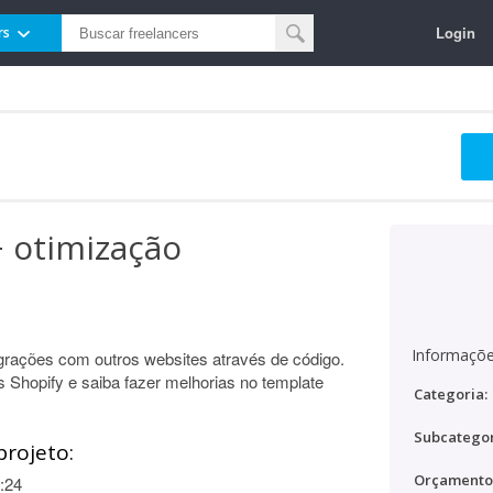
Login
rs
 otimização
Informaçõe
egrações com outros websites através de código.
 Shopify e saiba fazer melhorias no template
Categoria:
Subcategor
projeto:
Orçamento
:24