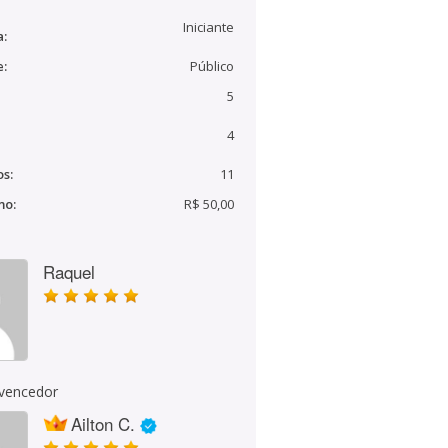
Iniciante
a:
e:
Público
5
4
s:
11
mo:
R$ 50,00
Raquel
 vencedor
Ailton C.