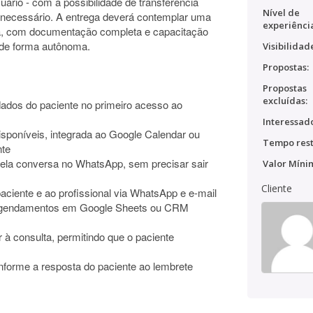
uário - com a possibilidade de transferência
Nível de
necessário. A entrega deverá contemplar uma
experiênci
da, com documentação completa e capacitação
 de forma autônoma.
Visibilidad
Propostas:
Propostas
excluídas:
dados do paciente no primeiro acesso ao
Interessado
isponíveis, integrada ao Google Calendar ou
Tempo rest
nte
pela conversa no WhatsApp, sem precisar sair
Valor Míni
Cliente
aciente e ao profissional via WhatsApp e e-mail
e agendamentos em Google Sheets ou CRM
 à consulta, permitindo que o paciente
nforme a resposta do paciente ao lembrete