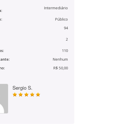
Intermediário
a:
e:
Público
94
2
s:
110
ante:
Nenhum
mo:
R$ 50,00
Sergio S.