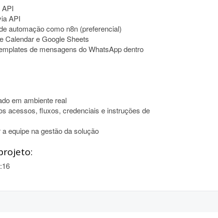
 API
via API
 de automação como n8n (preferencial)
e Calendar e Google Sheets
templates de mensagens do WhatsApp dentro
tado em ambiente real
 acessos, fluxos, credenciais e instruções de
r a equipe na gestão da solução
projeto:
:16