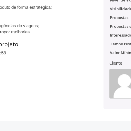
Nível de ex
oduto de forma estratégica;
Visibilidad
Propostas:
gências de viagens;
Propostas e
ropor melhorias.
Interessado
projeto:
Tempo rest
:58
Valor Míni
Cliente