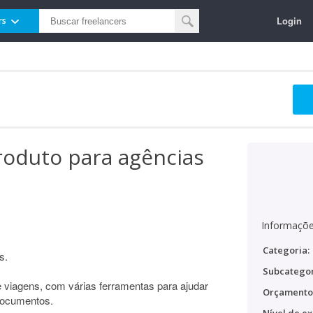
Login
rs
oduto para agências
Informaçõe
Categoria:
s.
Subcategor
e viagens, com várias ferramentas para ajudar
Orçamento
 documentos.