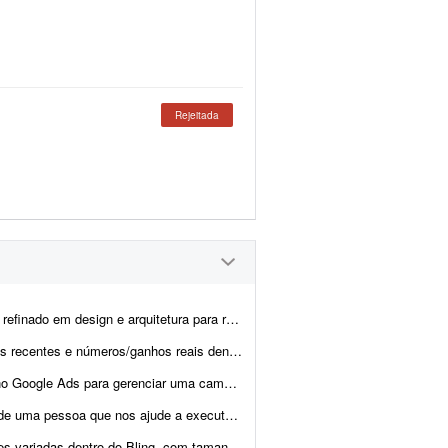
Rejeitada
 construir a estratégia do Pinterest da minha marca de móveis. O proje...
o lançamento de produtos digitais. Informações: - tenho orçame...
al voltada a serviços de saúde. No momento o investimento em créd...
o Instagram para nossos clientes. Temos todo o contexto dos ...
Bling, com tamanhos diferentes, para exportar para o TikTok.