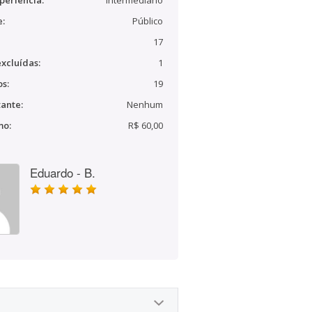
periência:
Intermediário
e:
Público
17
xcluídas:
1
s:
19
ante:
Nenhum
mo:
R$ 60,00
Eduardo - B.