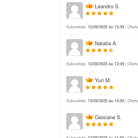
Leandro S.
Submetido:
12/09/2025 às 13:39
| Ofert
Natalia A.
Submetido:
12/09/2025 às 12:49
| Ofert
Yuri M.
Submetido:
13/09/2025 às 14:00
| Ofert
Geisiane S.
Submetido:
12/09/2025 às 11:50
| Ofert