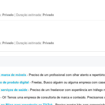
a:
Privado
| Duração estimada:
Privado
a:
Privado
| Duração estimada:
Privado
ra marca de móveis
- Preciso de um profissional com olhar atento e repertório refinado em design e arquitetura para repensar e
o de produto digital
- Freelas, Busco alguém ou alguma empresa com cases recentes e números/ganhos reais dentro d
 serviços de saúde
- Preciso de um freelancer com experiência em tráfego no Google Ads para gerenciar uma campanha loc
- Oi! Temos uma empresa de consultoria de marca e conteúdo. Precisamos de uma pessoa que nos ajude a executar tráfego pago n
 no Bling para exportação ao TikTok
- Preciso montar kits com composições variadas dentro do 