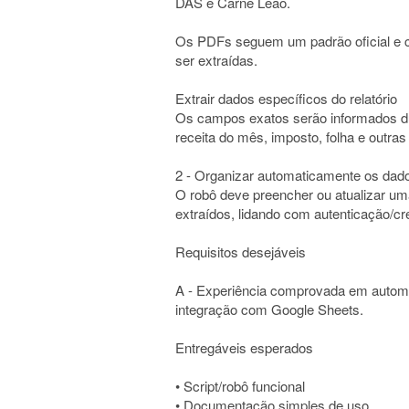
DAS e Carne Leão.
Os PDFs seguem um padrão oficial e 
ser extraídas.
Extrair dados específicos do relatório
Os campos exatos serão informados du
receita do mês, imposto, folha e outras
2 - Organizar automaticamente os dad
O robô deve preencher ou atualizar u
extraídos, lidando com autenticação/cr
Requisitos desejáveis
A - Experiência comprovada em automa
integração com Google Sheets.
Entregáveis esperados
• Script/robô funcional
• Documentação simples de uso