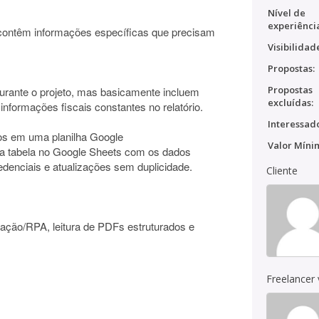
Nível de
experiênci
contêm informações específicas que precisam
Visibilidad
Propostas:
Propostas
rante o projeto, mas basicamente incluem
excluídas:
 informações fiscais constantes no relatório.
Interessado
os em uma planilha Google
Valor Míni
ma tabela no Google Sheets com os dados
edenciais e atualizações sem duplicidade.
Cliente
ção/RPA, leitura de PDFs estruturados e
Freelancer