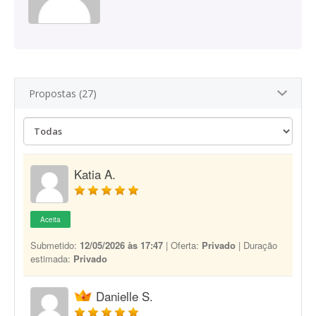
Propostas (27)
Katia A.
Aceita
Submetido:
12/05/2026 às 17:47
| Oferta:
Privado
| Duração
estimada:
Privado
Danielle S.