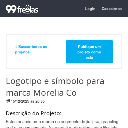
Login
Cadastre-se
« Buscar todos os
Publique um
projetos
projeto como
este
Logotipo e símbolo para
marca Morelia Co
15/12/2025 às 20:35
Descrição do Projeto:
Estou criando uma marca no segmento do jiu-jitsu, grappling,
surf e roupas casuais. A marca é mais voltada para lifestyle,