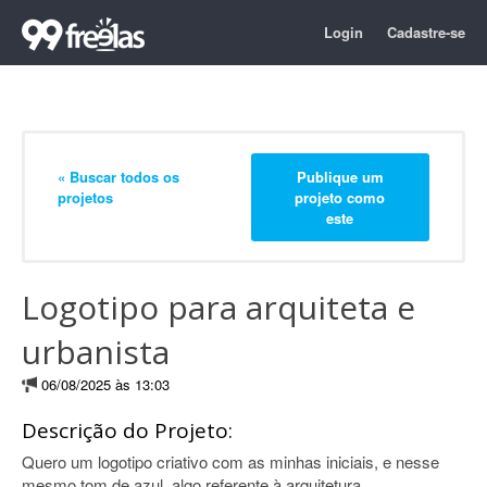
Login
Cadastre-se
« Buscar todos os
Publique um
projetos
projeto como
este
Logotipo para arquiteta e
urbanista
06/08/2025 às 13:03
Descrição do Projeto:
Quero um logotipo criativo com as minhas iniciais, e nesse
mesmo tom de azul, algo referente à arquitetura.