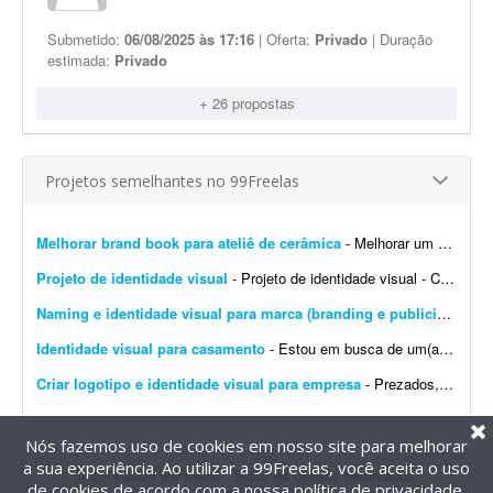
Submetido:
06/08/2025 às 17:16
| Oferta:
Privado
| Duração
estimada:
Privado
+ 26 propostas
Projetos semelhantes no 99Freelas
Melhorar brand book para ateliê de cerâmica
- Melhorar um brand book existente para um ateliê de cerâmica, além de toda a parte de papelaria; por exemplo: - Essência da marca - Propósito - Missão - Vis&a...
Projeto de identidade visual
- Projeto de identidade visual - CJ Gonçalves 1. Sobre o projeto Estamos desenvolvendo a nova identidade visual da CJ Gonçalves, uma empresa do segmento imobiliário que atua co...
Naming e identidade visual para marca (branding e publicidade)
- 
Identidade visual para casamento
- Estou em busca de um(a) designer para desenvolver a identidade visual para o meu casamento. O estilo será inspirado no universo medieval/encantado; temos como referência O Senhor dos A...
Criar logotipo e identidade visual para empresa
- Prezados, tenho uma pessoa em mente para o trabalho e a direcionarei a este projeto. Trata-se da criação de logotipo e identidade visual para a empresa do agronegócio Agromation.
Nós fazemos uso de cookies em nosso site para melhorar
a sua experiência. Ao utilizar a 99Freelas, você aceita o uso
@2014-2026 99Freelas. Todos os direitos reservados.
de cookies de acordo com a nossa
política de privacidade
.