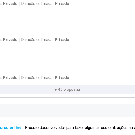
a:
Privado
| Duração estimada:
Privado
a:
Privado
| Duração estimada:
Privado
a:
Privado
| Duração estimada:
Privado
+ 45 propostas
urso online
- Procuro desenvolvedor para fazer algumas customizações na API do Fluxer (fluxer.app) para uso em um curso onli