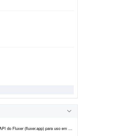
ne. A ideia é manter praticamente toda a estrutura atual da plata...