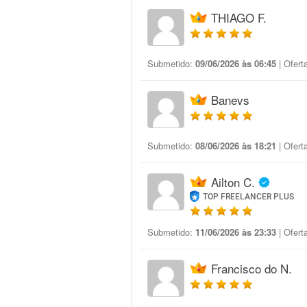
THIAGO F.
Submetido:
09/06/2026 às 06:45
| Ofert
Banevs
Submetido:
08/06/2026 às 18:21
| Ofert
Ailton C.
TOP FREELANCER PLUS
Submetido:
11/06/2026 às 23:33
| Ofert
Francisco do N.