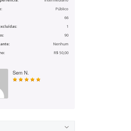
periência:
Intermediário
e:
Público
66
xcluídas:
1
s:
90
ante:
Nenhum
mo:
R$ 50,00
Sem N.