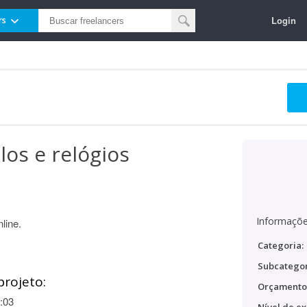
Login
rs
los e relógios
Informaçõe
line.
Categoria:
Subcategor
projeto:
Orçamento
:03