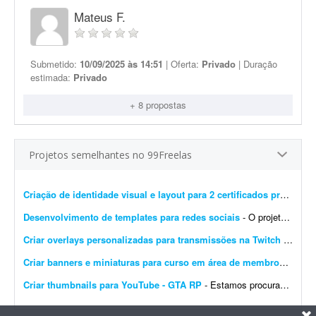
Mateus F.
Submetido:
10/09/2025 às 14:51
| Oferta:
Privado
| Duração
estimada:
Privado
+ 8 propostas
Projetos semelhantes no 99Freelas
Criação de identidade visual e layout para 2 certificados profissionais
Desenvolvimento de templates para redes sociais
- O projeto consiste em: Dar continuidade a uma identidade visual já existente (logotipo, paleta e tipografia já estão prontos). Já possuem brand kit pronto e a demo da p...
Criar overlays personalizadas para transmissões na Twitch
- Procuro um designer gráfico talentoso para criar um conjunto completo de overlays personalizadas para minhas transmissões na Twitch. O objetivo é aprimorar a experiência ...
Criar banners e miniaturas para curso em área de membros
- Preci
Criar thumbnails para YouTube - GTA RP
- Estamos procurando um(a) designer de thumbnails experiente e criativo(a) para fazer parte da nossa equipe! Buscamos alguém que já tenha experiência com conteúdo de games...