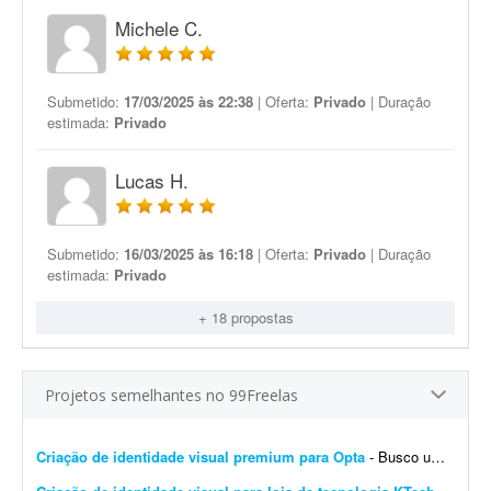
Michele C.
Submetido:
17/03/2025 às 22:38
| Oferta:
Privado
| Duração
estimada:
Privado
Lucas H.
Submetido:
16/03/2025 às 16:18
| Oferta:
Privado
| Duração
estimada:
Privado
+ 18 propostas
Projetos semelhantes no 99Freelas
Criação de identidade visual premium para Opta
- Busco um designer profissional para criar a identidade visual da **Opta**, uma empresa de tecnologia voltada para ajudar pessoas a tomarem melhores decisões antes de comprar. O principal ob...