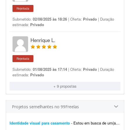
Rejeitada
Submetido:
02/08/2025 às 18:26
| Oferta:
Privado
| Duração
estimada:
Privado
Henrique L.
Rejeitada
Submetido:
01/08/2025 às 17:14
| Oferta:
Privado
| Duração
estimada:
Privado
+ 9 propostas
Projetos semelhantes no 99Freelas
Identidade visual para casamento
- Estou em busca de um(a) designer para desenvolver a identidade visual para o meu casamento. O estilo será inspirado no universo medieval/encantado; temos como referência O Senhor dos A...