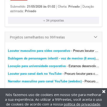
Submetido:
21/05/2026 às 01:02
| Oferta:
Privado
| Duração
estimada:
Privado
+ 34 propostas
Projetos semelhantes no 99Freelas
Locutor masculino para vídeo corporativo
- Procuro locutor profissional com voz masculina, madura, segura e natural para a locução de um vídeo corporativo de aproximadamente 7 a 10 minutos. O roteiro será fornec...
Dublagem de personagem infantil - voz de menino (8 anos)
- Olá, 
Locução para universidade corporativa
- Estamos desenvolvendo a Universidade Corporativa da Jovem Valor, uma plataforma de capacitação interna criada para padronizar o conhecimento, fortalecer a cultura organizacional e gar...
Locutor para canal dark no YouTube
- Procuro locutor para canal YouTube (webdoc). Áudio de 8 a 13 minutos. Frequência: 1 áudio por semana. Trabalho contínuo para vídeos com tom dark e narrativa docume...
Narrador masculino para canal YouTube (webdoc)
- Procuro narrador para canal YouTube (webdoc). - Áudio de 8 a 13 minutos. - 1 áudio por semana. - Voz: masculina. Vamos trabalhar juntos?
Nós fazemos uso de cookies em nosso site para melhorar
a sua experiência. Ao utilizar a 99Freelas, você aceita o uso
@2014-2026 99Freelas. Todos os direitos reservados.
de cookies de acordo com a nossa
política de privacidade
.
Termos de uso
|
Política de privacidade