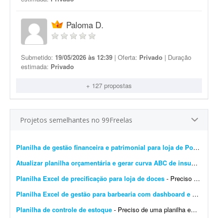
Paloma D.
Submetido:
19/05/2026 às 12:39
| Oferta:
Privado
| Duração
estimada:
Privado
+ 127 propostas
Projetos semelhantes no 99Freelas
Planilha de gestão financeira e patrimonial para loja de Pokémon TCG
Atualizar planilha orçamentária e gerar curva ABC de insumos e serviços
Planilha Excel de precificação para loja de doces
- Preciso de um profissional que tenha experiência em planilhas Excel e cálculos. Preciso de uma planilha de precificação para minha loja de doces. Preciso com urgên...
Planilha Excel de gestão para barbearia com dashboard e backup
-
Planilha de controle de estoque
- Preciso de uma planilha em Excel para controle de estoque da marca Viora, que comercializa roupas fitness. Ela deve conter: * Cadastro de produtos com SKU. * Controle por cor e tamanho. * Cadastr...