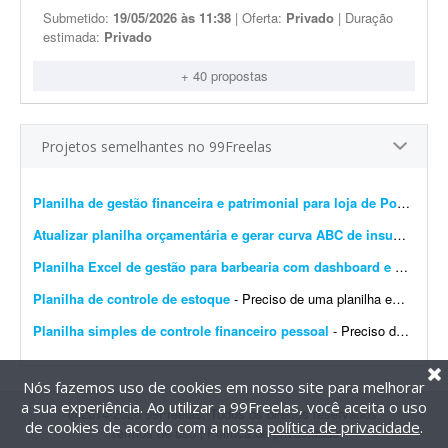
Submetido:
19/05/2026 às 11:38
| Oferta:
Privado
| Duração
estimada:
Privado
+ 40 propostas
Projetos semelhantes no 99Freelas
Planilha de gestão financeira e patrimonial para loja de Pokémon TCG
Atualizar planilha orçamentária e gerar curva ABC de insumos e serviços
Planilha Excel de gestão para barbearia com dashboard e backup
-
Planilha de controle de estoque
- Preciso de uma planilha em Excel para controle de estoque da marca Viora, que comercializa roupas fitness. Ela deve conter: * Cadastro de produtos com SKU. * Controle por cor e tamanho. * Cadastr...
Planilha simples de controle financeiro pessoal
- Preciso de uma planilha simples de controle financeiro pessoal, com: - Registro de entradas e saídas; - Categorias de gastos; - Cálculo automático do saldo; - Resumo mensal; -...
Nós fazemos uso de cookies em nosso site para melhorar
a sua experiência. Ao utilizar a 99Freelas, você aceita o uso
@2014-2026 99Freelas. Todos os direitos reservados.
de cookies de acordo com a nossa
política de privacidade
.
Termos de uso
|
Política de privacidade