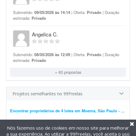
Submetido:
09/05/2026 às 14:14
| Oferta:
Privado
| Duração
estimada:
Privado
Angelica C.
Submetido:
08/05/2026 às 12:09
| Oferta:
Privado
| Duração
estimada:
Privado
+ 63 propostas
Projetos semelhantes no 99Freelas
Encontrar proprietários de 4 lotes em Moema, São Paulo
- Olá, pessoal. Preciso fazer um estudo de uma área em São Paulo referente a determinados terrenos ? são 4 lotes. Tenho informações sobre os proprietá...
Nós fazemos uso de cookies em nosso site para melhorar
a sua experiência. Ao utilizar a 99Freelas, você aceita o uso
@2014-2026 99Freelas. Todos os direitos reservados.