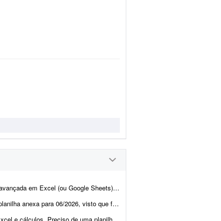
 uma planilha completa de gestão financeira e patrimonial para uma loja de Pok&eacut...
que foi feita em 11/2025 com os índices do período. Também é necess&a...
 de precificação para minha loja de doces. Preciso com urgên...