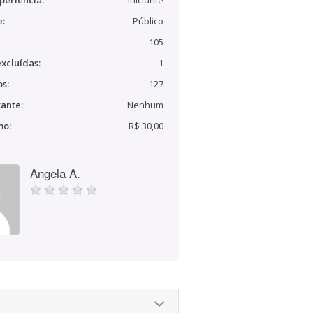
periência:
Iniciante
e:
Público
105
xcluídas:
1
s:
127
ante:
Nenhum
mo:
R$ 30,00
Angela A.