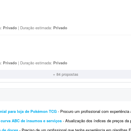
a:
Privado
| Duração estimada:
Privado
a:
Privado
| Duração estimada:
Privado
+ 84 propostas
monial para loja de Pokémon TCG
- Procuro um profissional com experiência avançada em Excel (ou Google Sheets) para desenvolver
r curva ABC de insumos e serviços
- Atualização dos índices de preços da planilha anexa para 06/2026, visto 
a de doces
- Preciso de um profissional que tenha experiência em planilhas Excel e cálculos. Preciso de uma planilha