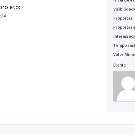
Nível de ex
projeto:
Visibilidad
:34
Propostas:
Propostas e
Interessado
Tempo rest
Valor Míni
Cliente