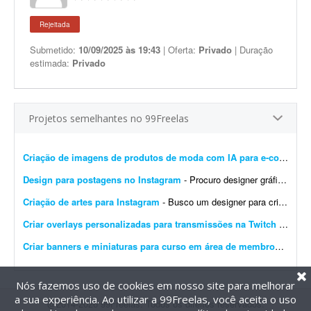
Rejeitada
Submetido:
10/09/2025 às 19:43
| Oferta:
Privado
| Duração
estimada:
Privado
Projetos semelhantes no 99Freelas
Criação de imagens de produtos de moda com IA para e-commerce
Design para postagens no Instagram
- Procuro designer gráfico para me ajudar nas postagens do meu Instagram profissional. Algumas já foram feitas por mim, mas precisam ser melhoradas. Algumas pretendo manter como est&ati...
Criação de artes para Instagram
- Busco um designer para criação de artes para o Instagram. O designer receberá um calendário editorial já pronto, com direcionamento de headlines, subheadlines e ...
Criar overlays personalizadas para transmissões na Twitch
- Procuro um designer gráfico talentoso para criar um conjunto completo de overlays personalizadas para minhas transmissões na Twitch. O objetivo é aprimorar a experiência ...
Criar banners e miniaturas para curso em área de membros
- Preci
Nós fazemos uso de cookies em nosso site para melhorar
a sua experiência. Ao utilizar a 99Freelas, você aceita o uso
@2014-2026 99Freelas. Todos os direitos reservados.