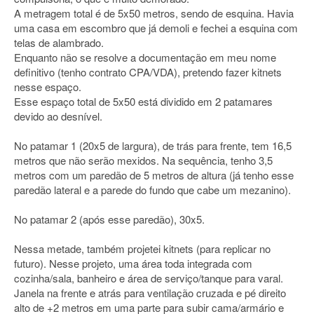
A metragem total é de 5x50 metros, sendo de esquina. Havia
uma casa em escombro que já demoli e fechei a esquina com
telas de alambrado.
Enquanto não se resolve a documentação em meu nome
definitivo (tenho contrato CPA/VDA), pretendo fazer kitnets
nesse espaço.
Esse espaço total de 5x50 está dividido em 2 patamares
devido ao desnível.
No patamar 1 (20x5 de largura), de trás para frente, tem 16,5
metros que não serão mexidos. Na sequência, tenho 3,5
metros com um paredão de 5 metros de altura (já tenho esse
paredão lateral e a parede do fundo que cabe um mezanino).
No patamar 2 (após esse paredão), 30x5.
Nessa metade, também projetei kitnets (para replicar no
futuro). Nesse projeto, uma área toda integrada com
cozinha/sala, banheiro e área de serviço/tanque para varal.
Janela na frente e atrás para ventilação cruzada e pé direito
alto de +2 metros em uma parte para subir cama/armário e