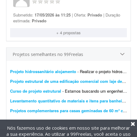
Submetido:
17/05/2026 às 11:25
| Oferta:
Privado
| Duração
estimada:
Privado
+ 4 propostas
Projetos semelhantes no 99Freelas
Projeto hidrossanitário alojamento
- Realizar o projeto hidrossanitário de um projeto arquitetônico a ser enviado, alojamento e todo levantamento técnico e cortes, pequeno porte.
Projeto estrutural de uma edificação comercial com laje de um pavimento
Curso de projeto estrutural
- Estamos buscando um engenheiro(a) estrutural ou profissional com ampla experiência em projetos estruturais para gravar um curso profissional sobre concepção e desenvolvimento de...
Levantamento quantitativo de materiais e itens para banheiros e copas
Projetos complementares para casas geminadas de 60 m² cada
- Pr
Nós fazemos uso de cookies em nosso site para melhorar
a sua experiência. Ao utilizar a 99Freelas, você aceita o uso
@2014-2026 99Freelas. Todos os direitos reservados.