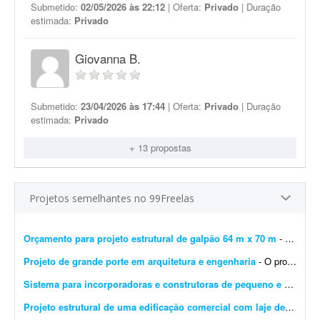
Submetido:
02/05/2026 às 22:12
| Oferta:
Privado
| Duração
estimada:
Privado
Giovanna B.
Submetido:
23/04/2026 às 17:44
| Oferta:
Privado
| Duração
estimada:
Privado
+ 13 propostas
Projetos semelhantes no 99Freelas
Orçamento para projeto estrutural de galpão 64 m x 70 m
- Gostaria de saber qual o preço e o prazo para criar um projeto estrutural completo de um galpão de 64 m x 70 m. Por favor, informe o que está incluído no orçament...
Projeto de grande porte em arquitetura e engenharia
- O profissional participará do desenvolvimento, análise e acompanhamento de projetos, contribuindo tecnicamente para a execução das demandas e garantindo qualidade, preci...
Sistema para incorporadoras e construtoras de pequeno e médio porte
Projeto estrutural de uma edificação comercial com laje de um pavimento