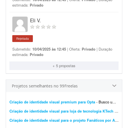
estimada:
Privado
Eli V.
Rejeitada
Submetido:
10/04/2025 às 12:45
| Oferta:
Privado
| Duração
estimada:
Privado
+ 5 propostas
Projetos semelhantes no 99Freelas
Criação de identidade visual premium para Opta
- Busco um designer profissional para criar a identidade visual da **Opta**, uma empresa de tecnologia voltada para ajudar pessoas a tomarem melhores decisões antes de comprar. O principal ob...
Criação de identidade visual para loja de tecnologia KTech
- A KTech é uma loja de tecnologia focada em setup, periféricos, consoles e produtos gamer, inicialmente com foco em custo-benefício e com o objetivo de, futuramente, trabalhar t...
Criação de identidade visual para o projeto Fanáticos por Aviões
- 