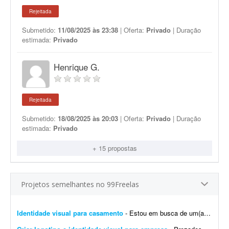
Rejeitada
Submetido:
11/08/2025 às 23:38
| Oferta:
Privado
| Duração
estimada:
Privado
Henrique G.
Rejeitada
Submetido:
18/08/2025 às 20:03
| Oferta:
Privado
| Duração
estimada:
Privado
+ 15 propostas
Projetos semelhantes no 99Freelas
Identidade visual para casamento
- Estou em busca de um(a) designer para desenvolver a identidade visual para o meu casamento. O estilo será inspirado no universo medieval/encantado; temos como referência O Senhor dos A...